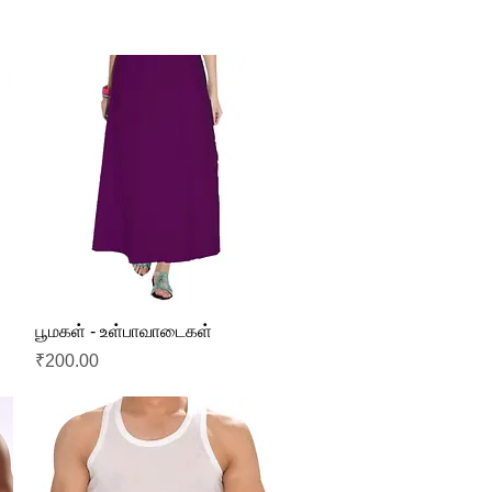
Quick View
பூமகள் - உள்பாவாடைகள்
Price
₹200.00