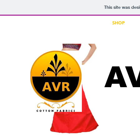
This site was des
home 1
HOME
SHOP
A
A