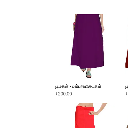
Quick View
பூமகள் - உள்பாவாடைகள்
ப
Price
R
₹200.00
₹