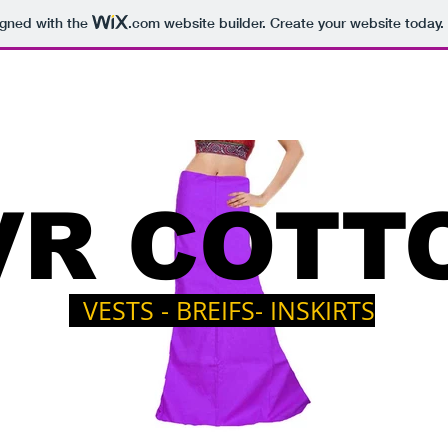
igned with the
.com
website builder. Create your website today.
BOUT
WHERE TO BUY
CONTACT
VR COTT
VESTS - BREIFS- INSKIRTS